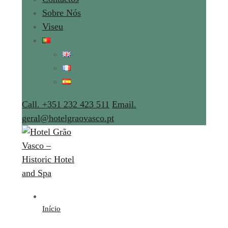
Sobre Nós
Viseu
Call. +351 232 423 511
Email.
geral@hotelgraovasco.pt
Início