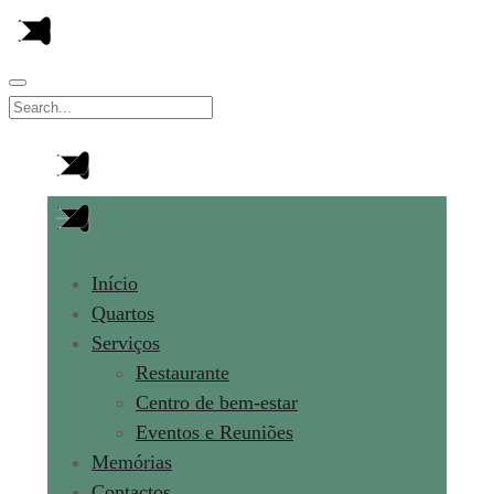
Início
Quartos
Serviços
Restaurante
Centro de bem-estar
Eventos e Reuniões
Memórias
Contactos