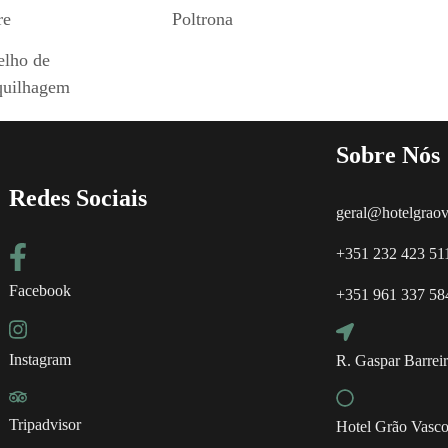
re
Poltrona
elho de
uilhagem
Sobre Nós
Redes Sociais
geral@hotelgraov
+351 232 423 511
Facebook
+351 961 337 584
Instagram
R. Gaspar Barreir
Tripadvisor
Hotel Grão Vasc