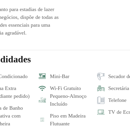
anto para estadias de lazer
egócios, dispõe de todas as
es essenciais para uma
ia agradável.
didades
Condicionado
Mini-Bar
Secador d
a Extra
Wi-Fi Gratuito
Secretária
diante pedido)
Pequeno-Almoço
Telefone
Incluído
a de Banho
TV de Ecr
vativa com
Piso em Madeira
heira
Flutuante