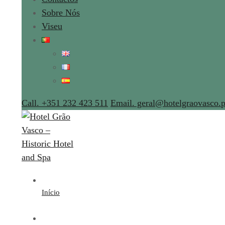
Sobre Nós
Viseu
Call. +351 232 423 511
Email. geral@hotelgraovasco.p
Início