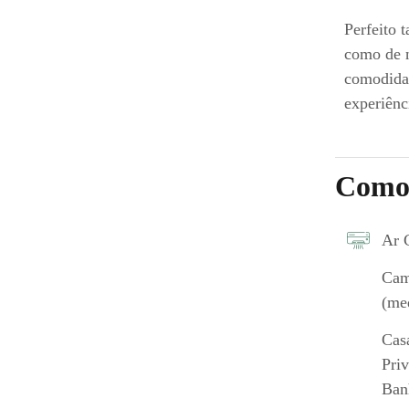
Perfeito t
como de n
comodidad
experiênc
Como
Ar 
Cam
(me
Cas
Pri
Ban