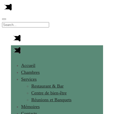
Accueil
Chambres
Services
Restaurant & Bar
Centre de bien-être
Réunions et Banquets
Mémoires
Contacts