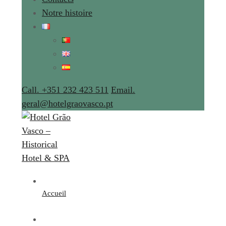
Notre histoire
Call. +351 232 423 511
Email.
geral@hotelgraovasco.pt
Accueil