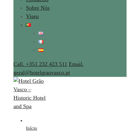
Sobre Nós
Viseu
Call. +351 232 423 511
Email.
geral@hotelgraovasco.pt
Início