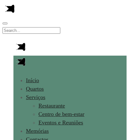
Início
Quartos
Serviços
Restaurante
Centro de bem-estar
Eventos e Reuniões
Memórias
Contactos