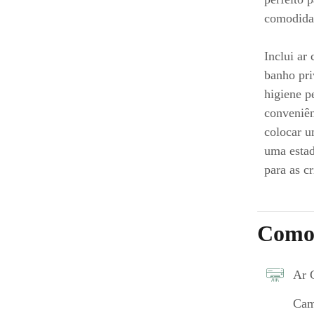
comodida
Inclui ar
banho pri
higiene p
conveniên
colocar u
uma estad
para as cr
Como
Ar 
Cam