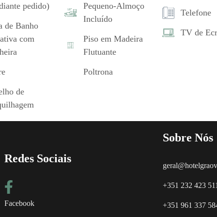
diante pedido)
Pequeno-Almoço
Telefone
Incluído
a de Banho
TV de Ecr
vativa com
Piso em Madeira
heira
Flutuante
re
Poltrona
elho de
uilhagem
Sobre Nós
Redes Sociais
geral@hotelgraov
+351 232 423 511
Facebook
+351 961 337 584