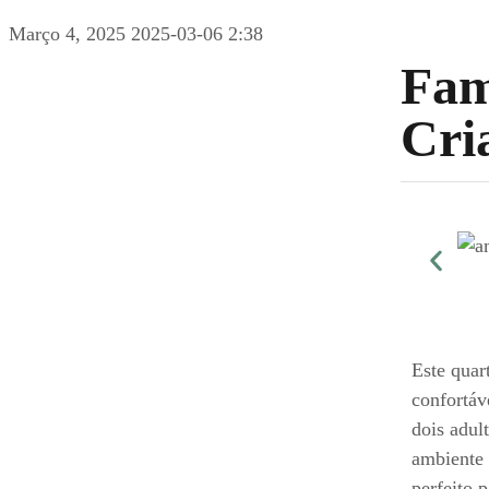
Março 4, 2025
2025-03-06 2:38
Fam
Cri
Este quar
confortáv
dois adul
ambiente 
perfeito 