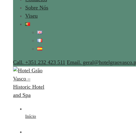
Sobre Nós
Viseu
Call. +351 232 423 511
Email. geral@hotelgraovasco.p
Início