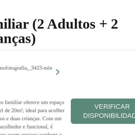
iliar (2 Adultos + 2
anças)
to familiar oferece um espaço
VERIFICAR
el de 20m², ideal para acolher
DISPONIBILIDA
tos e duas crianças. Com um
acolhedor e funcional, é
para quem procura conforto e