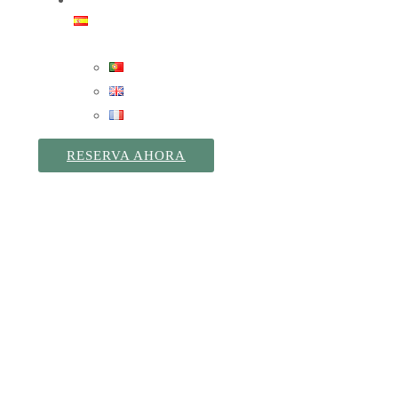
RESERVA AHORA
HOTEL GRÃO VASCO
Donde
el
Confort
se
une a la